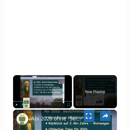
×
Now Playing
×
PLAY
UNMUTE
FULLSCREEN
Abi 2026 ohne "Seitensprünge" - typische Interpretationsfehler vermeiden - keine unnötigen Deutungen