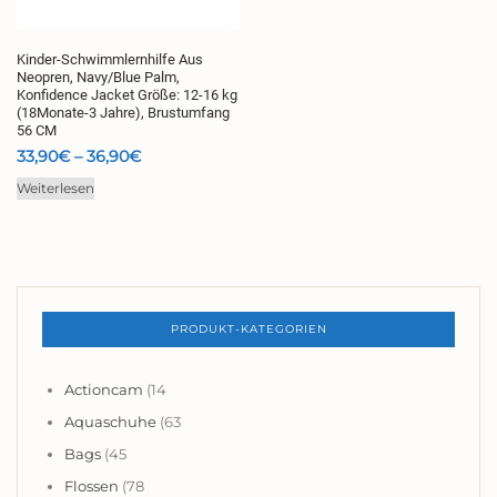
Kinder-Schwimmlernhilfe Aus
Neopren, Navy/Blue Palm,
Konfidence Jacket Größe: 12-16 kg
(18Monate-3 Jahre), Brustumfang
56 CM
Preisspanne:
33,90
€
–
36,90
€
33,90€
Weiterlesen
bis
36,90€
PRODUKT-KATEGORIEN
Actioncam
(14
Aquaschuhe
(63
Bags
(45
Flossen
(78