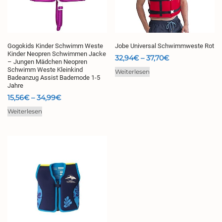
Gogokids Kinder Schwimm Weste
Jobe Universal Schwimmweste Rot
Kinder Neopren Schwimmen Jacke
Preisspanne:
32,94
€
–
37,70
€
– Jungen Mädchen Neopren
32,94€
Schwimm Weste Kleinkind
Weiterlesen
bis
Badeanzug Assist Bademode 1-5
37,70€
Jahre
Preisspanne:
15,56
€
–
34,99
€
15,56€
Weiterlesen
bis
34,99€