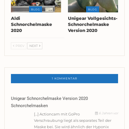
BLOG
BLOG
Aldi
Unigear Vollgesichts-
Schnorchelmaske
Schnorchelmaske
2020
Version 2020
PREV
NEXT
1 KOMMENTAR
Unigear Schnorchelmaske Version 2020
Schnorchelmasken
6 Jahren vor
[…] Actioncam mit GoPro
Verschraubung liegt als separates Teil der
Maske bei. Sie wird ähnlich der Hyponix