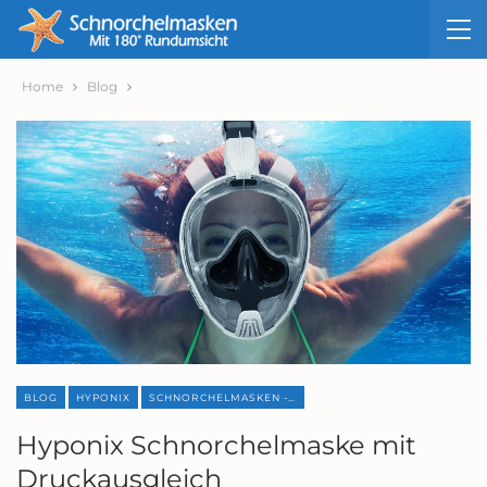
Home
Blog
BLOG
HYPONIX
SCHNORCHELMASKEN - REVIEWS
Hyponix Schnorchelmaske mit
Druckausgleich