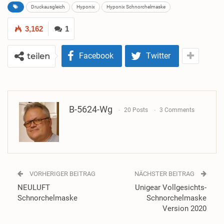
Druckausgleich
Hyponix
Hyponix Schnorchelmaske
3,162
1
Facebook
Twitter
teilen
B-5624-Wg
20 Posts
3 Comments
VORHERIGER BEITRAG
NÄCHSTER BEITRAG
NEULUFT
Unigear Vollgesichts-
Schnorchelmaske
Schnorchelmaske
Version 2020