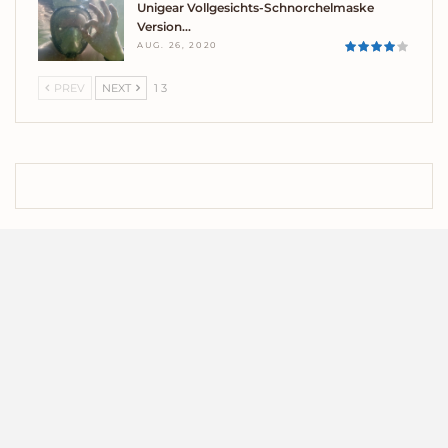
Unigear Vollgesichts-Schnorchelmaske
Version…
AUG. 26, 2020
PREV
NEXT
1 3