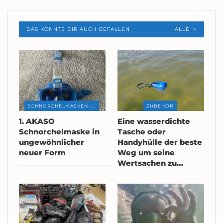
DAS KÖNNTE DIR AUCH GEFALLEN
ALLE
SCHNORCHELMASKEN - REVIEWS
ZUBEHÖR
1. AKASO
Eine wasserdichte
Schnorchelmaske in
Tasche oder
ungewöhnlicher
Handyhülle der beste
neuer Form
Weg um seine
Wertsachen zu…