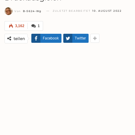
ZULETZT BEARBEITET
10. AUGUST 2022
Von
B-5624-Wg
3,162
1
teilen
Facebook
Twitter