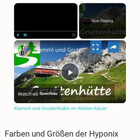
×
Now Playing
×
PLAY
UNMUTE
FULLSCREEN
Klamml und Gruttenhütte im Wilden Kaiser
PLAY
Watch on
VIDEO
Klamml und Gruttenhütte im Wilden Kaiser
Farben und Größen der Hyponix