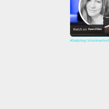
Watch on
#DailyVlog! Schocknachrich