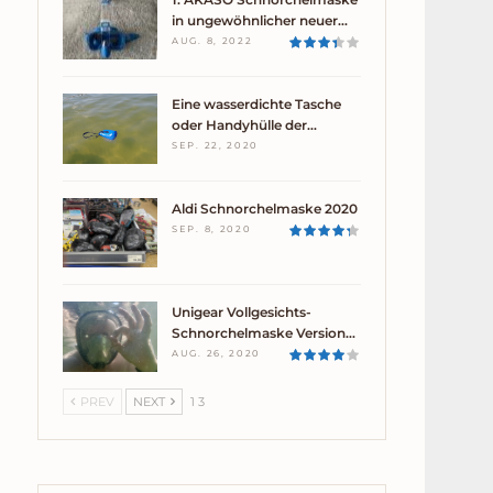
in ungewöhnlicher neuer…
AUG. 8, 2022
Eine wasserdichte Tasche
oder Handyhülle der…
SEP. 22, 2020
Aldi Schnorchelmaske 2020
SEP. 8, 2020
Unigear Vollgesichts-
Schnorchelmaske Version…
AUG. 26, 2020
PREV
NEXT
1 3