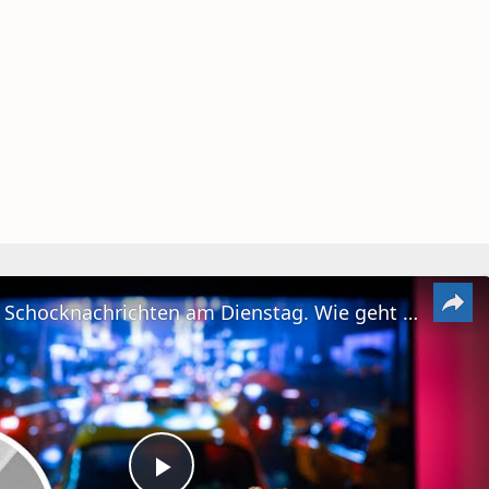
#DailyVlog! Schocknachrichten am Dienstag. Wie geht es jetzt weiter mit Chicago P.D?