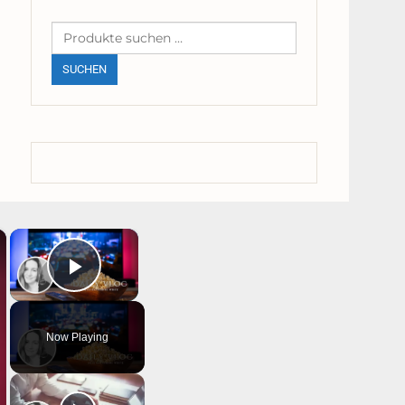
Suchen
nach:
SUCHEN
×
×
PLAY
VIDEO
Now Playing