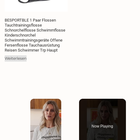
der
Produktseite
gewählt
BESPORTBLE 1 Paar Flossen
werden
Tauchtrainingsflosse
Schnorchelflosse Schwimmflosse
Kinderschnorchel
Schwimmtrainingsgeräte Offene
Fersenflosse Tauchausrüstung
Reisen Schwimmer Trp Haupt
Weiterlesen
×
Now Playing