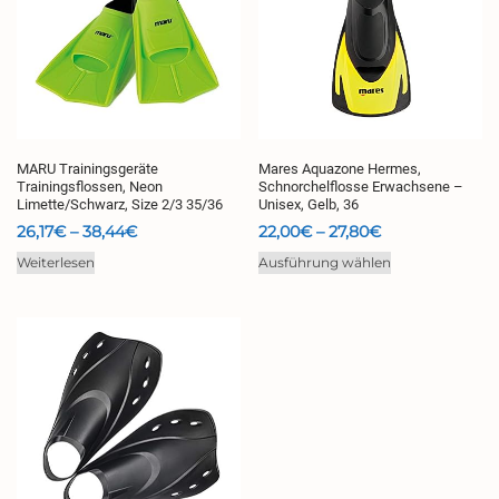
MARU Trainingsgeräte
Mares Aquazone Hermes,
Trainingsflossen, Neon
Schnorchelflosse Erwachsene –
Limette/Schwarz, Size 2/3 35/36
Unisex, Gelb, 36
Preisspanne:
Preisspanne:
26,17
€
–
38,44
€
22,00
€
–
27,80
€
26,17€
22,00€
Dieses
Weiterlesen
Ausführung wählen
bis
bis
Produkt
38,44€
27,80€
weist
mehrere
Varianten
auf.
Die
Optionen
können
auf