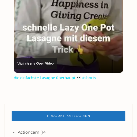
VIDEO
Watch on
die einfachste Lasagne überhaupt
#shorts
PRODUKT-KATEGORIEN
Actioncam
(14