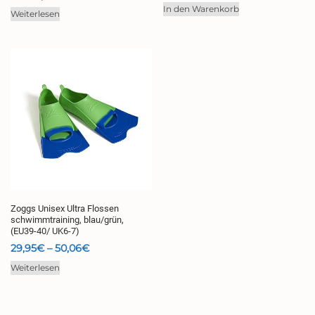
In den Warenkorb
Weiterlesen
Zoggs Unisex Ultra Flossen
schwimmtraining, blau/grün,
(EU39-40/ UK6-7)
Preisspanne:
29,95
€
–
50,06
€
29,95€
Weiterlesen
bis
50,06€