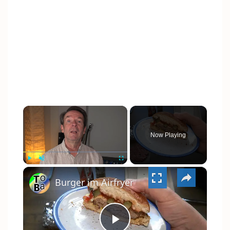
×
Now Playing
×
PLAY
UNMUTE
FULLSCREEN
Burger im Airfryer