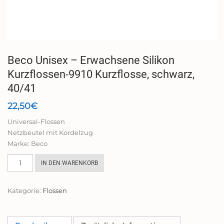
Beco Unisex – Erwachsene Silikon
Kurzflossen-9910 Kurzflosse, schwarz,
40/41
22,50
€
Universal-Flossen
Netzbeutel mit Kordelzug
Marke: Beco
Beco
IN DEN WARENKORB
Unisex –
Erwachsene
Kategorie:
Flossen
Silikon
Kurzflossen-
9910