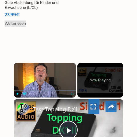
Gute Abdichtung für Kinder und
Erwachsene (L/XL)
23,99
€
Weiterlesen
×
Now Playing
×
PLAY
UNMUTE
FULLSCREEN
Test Topping DX1 II DAC + Kopfhöreramp