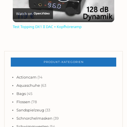
PLAY
Watch on
VIDEO
Test Topping DX1 II DAC + Kopfhöreramp
PRODUKT-KATEGORIEN
Actioncam
(14
Aquaschuhe
(63
Bags
(45
Flossen
(78
Sandspielzeug
(33
Schnorchelmasken
(39
Schwimmwesten
(54