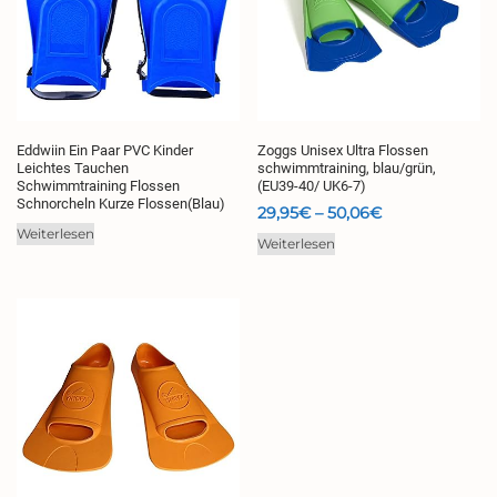
Eddwiin Ein Paar PVC Kinder
Zoggs Unisex Ultra Flossen
Leichtes Tauchen
schwimmtraining, blau/grün,
Schwimmtraining Flossen
(EU39-40/ UK6-7)
Schnorcheln Kurze Flossen(Blau)
Preisspanne:
29,95
€
–
50,06
€
29,95€
Weiterlesen
Weiterlesen
bis
50,06€