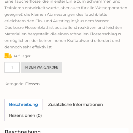
Eine Taucherflosse, die in erster Linie zum Schwimmen und
Trainieren entwickelt wurde, aber auch für alle Wasserportarten
geeignet; die kleinen Abmessungen des Tauchblatts
erleichtern den Ein- und Ausstieg ins/aus dem Wasser
Das kurze Flossenblatt ist aus äußerst reaktiven und leichten
Materialien hergestellt, die einen schnellen Flossenschlag zu
ermöglichen, der keinen hohen Kraftaufwand erfordert und
dennoch sehr effektiv ist
Auf Lager
Cressi,
IN DEN WARENKORB
Unisex
Schwimm
Kategorie:
Flossen
Flossen
Light
-
Made
Beschreibung
Zusätzliche Informationen
in
Rezensionen (0)
Italy,
Blau,
Gr.
Beschreibung