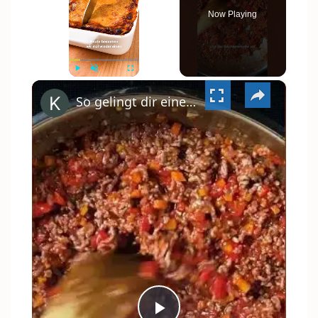
Now Playing
×
PLAY
UNMUTE
FULLSCREEN
So gelingt dir eine klassische Lasagne wie vom Italiener #shorts