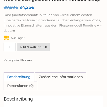
Ursprünglicher
Aktueller
99,99
€
94,26
€
Preis
Preis
Das Qualitätsprodukt: In Italien von Cressi, einem echten
war:
ist:
Eine perfekte Flosse für moderne Taucher: Anfänger wie Profis,
99,99€
94,26€.
Innovative Eigenschaften: aus dem Flossenmodell Rondine A –
das am
Auf Lager
Cressi
IN DEN WARENKORB
Reaction
EBS
Kategorie:
Flossen
Fins
-
Hochleistungstauchflossen
mit
Beschreibung
Zusätzliche Informationen
EBS
Rezensionen (0)
Strap
Menge
Beschreibung