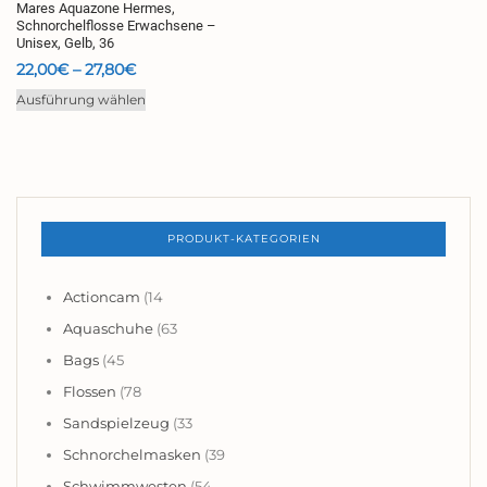
Mares Aquazone Hermes,
Schnorchelflosse Erwachsene –
Unisex, Gelb, 36
Preisspanne:
22,00
€
–
27,80
€
22,00€
Dieses
Ausführung wählen
bis
Produkt
27,80€
weist
mehrere
Varianten
auf.
PRODUKT-KATEGORIEN
Die
Optionen
können
Actioncam
(14
auf
Aquaschuhe
(63
der
Bags
(45
Produktseite
gewählt
Flossen
(78
werden
Sandspielzeug
(33
Schnorchelmasken
(39
Schwimmwesten
(54