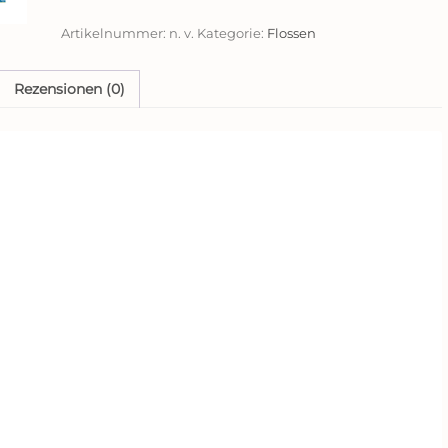
Edge,
Artikelnummer:
n. v.
Kategorie:
Flossen
gelb,
L
Menge
Rezensionen (0)