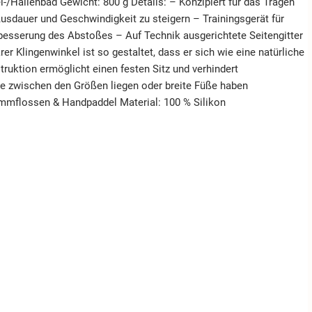
i-/Hallenbad Gewicht: 800 g Details: – Konzipiert für das Tragen
sdauer und Geschwindigkeit zu steigern – Trainingsgerät für
besserung des Abstoßes – Auf Technik ausgerichtete Seitengitter
er Klingenwinkel ist so gestaltet, dass er sich wie eine natürliche
uktion ermöglicht einen festen Sitz und verhindert
ie zwischen den Größen liegen oder breite Füße haben
mmflossen & Handpaddel Material: 100 % Silikon