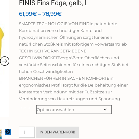
FINIS Fins Edge, gelb, L
Preisspanne:
61,99
€
–
78,99
€
61,99€
SMARTE TECHNOLOGIE VON FINDie patentierte
bis
Kombination von schneidiger Kante und
78,99€
hydrodynamischen Öffnungen sorgt für einen
natürlichen Stoßkreis mit sofortigem Vorwärtsantrieb
TECHNISCH VORANGETRIEBENE
GESCHWINDIGKEITVergrößerte Oberflächen und
verstärkte Seitenschienen für einen richtigen Stoß bei
hohen Geschwindigkeiten
BRANCHENFÜHRER IN SACHEN KOMFORTEin
ergonomisches Profil sorgt für die Beibehaltung einer
konstanten Verbindung mit der Fußspitze zur
Verhinderung von Hautreizungen und Spannung
Größe
FINIS
IN DEN WARENKORB
Fins