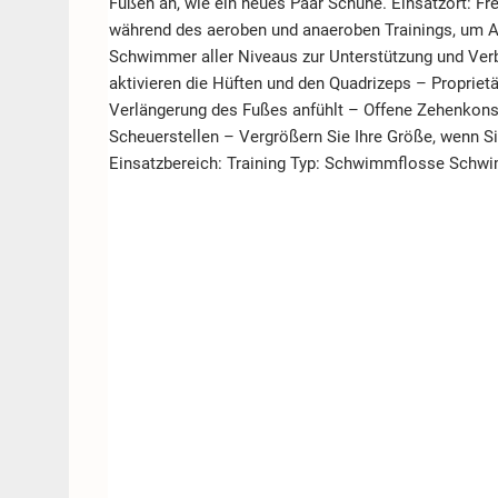
Füßen an, wie ein neues Paar Schuhe. Einsatzort: Fre
während des aeroben und anaeroben Trainings, um Au
Schwimmer aller Niveaus zur Unterstützung und Ver
aktivieren die Hüften und den Quadrizeps – Proprietär
Verlängerung des Fußes anfühlt – Offene Zehenkonstr
Scheuerstellen – Vergrößern Sie Ihre Größe, wenn S
Einsatzbereich: Training Typ: Schwimmflosse Schwi