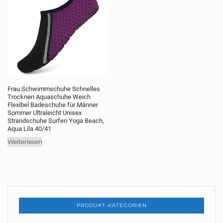
auf.
Die
Optionen
können
auf
der
Produktseite
gewählt
Frau Schwimmschuhe Schnelles
werden
Trocknen Aquaschuhe Weich
Flexibel Badeschuhe für Männer
Sommer Ultraleicht Unisex
Strandschuhe Surfen Yoga Beach,
Aqua Lila 40/41
Weiterlesen
PRODUKT-KATEGORIEN