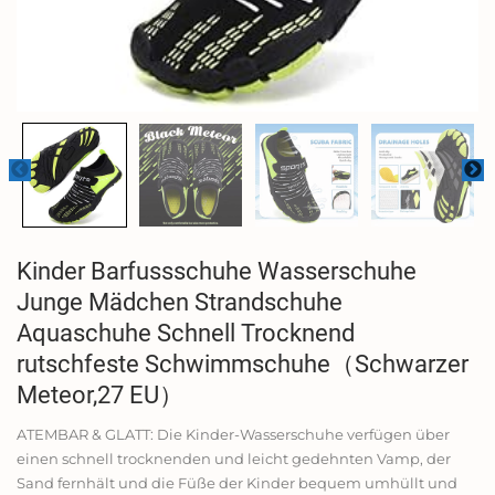
Kinder Barfussschuhe Wasserschuhe
Junge Mädchen Strandschuhe
Aquaschuhe Schnell Trocknend
rutschfeste Schwimmschuhe（Schwarzer
Meteor,27 EU）
ATEMBAR & GLATT: Die Kinder-Wasserschuhe verfügen über
einen schnell trocknenden und leicht gedehnten Vamp, der
Sand fernhält und die Füße der Kinder bequem umhüllt und