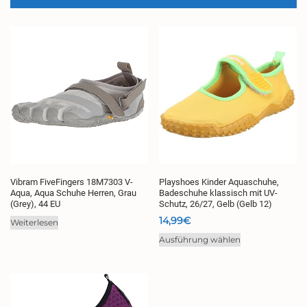
Vibram FiveFingers 18M7303 V-
Playshoes Kinder Aquaschuhe,
Aqua, Aqua Schuhe Herren, Grau
Badeschuhe klassisch mit UV-
(Grey), 44 EU
Schutz, 26/27, Gelb (Gelb 12)
14,99
€
Weiterlesen
Dieses
Ausführung wählen
Produkt
weist
mehrere
Varianten