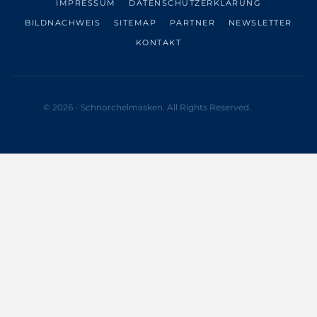
IMPRESSUM
DATENSCHUTZERKLÄRUNG
BILDNACHWEIS
SITEMAP
PARTNER
NEWSLETTER
KONTAKT
© 2026 - Schnorchelmasken. All Rights Reserved.