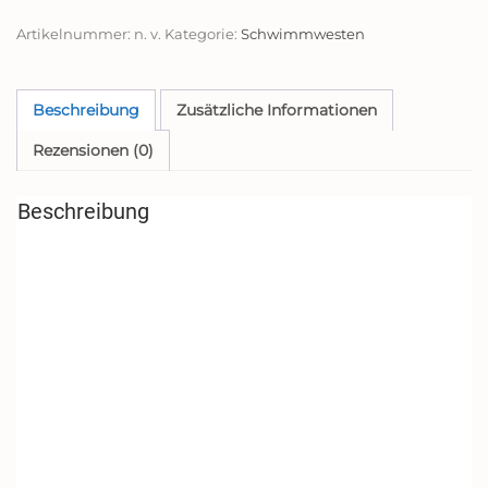
Aus
Artikelnummer:
n. v.
Kategorie:
Schwimmwesten
Neopren,
Navy/Blue
Palm,
Konfidence
Beschreibung
Zusätzliche Informationen
Jacket
Rezensionen (0)
Größe:
12-
16
Beschreibung
kg
(18Monate-
3
Jahre),
Brustumfang
56
CM
Menge