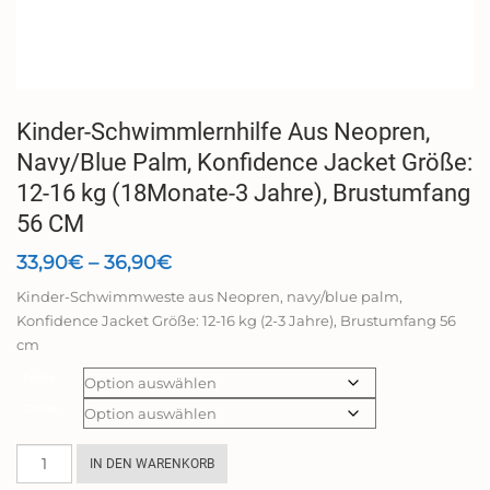
Kinder-Schwimmlernhilfe Aus Neopren,
Navy/Blue Palm, Konfidence Jacket Größe:
12-16 kg (18Monate-3 Jahre), Brustumfang
56 CM
Preisspanne:
33,90
€
–
36,90
€
33,90€
Kinder-Schwimmweste aus Neopren, navy/blue palm,
bis
Konfidence Jacket Größe: 12-16 kg (2-3 Jahre), Brustumfang 56
36,90€
cm
Farbe
Größe
Kinder-
IN DEN WARENKORB
Schwimmlernhilfe