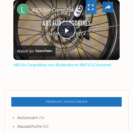
×
PLAY
UNMUTE
FULLSCREEN
ABS für Cargobikes von Bluebrake im lifeCYCLE Kurztest
PLAY
Watch on
VIDEO
ABS für Cargobikes von Bluebrake im lifeCYCLE Kurztest
PRODUKT-KATEGORIEN
Actioncam
(14
Aquaschuhe
(63