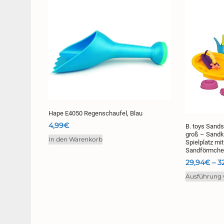
Hape E4050 Regenschaufel, Blau
4,99
€
B. toys Sands
groß – Sandka
In den Warenkorb
Spielplatz mit
Sandförmchen
29,94
€
–
3
Ausführung 