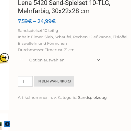
Lena 5420 Sand-Spielset 10-TLG,
Mehrfarbig, 30x22x28 cm
Preisspanne:
7,59
€
–
24,99
€
7,59€
Sandspielset 10 teilig
bis
Inhalt: Eimer, Sieb, Schaufel, Rechen, Gießkanne, Eislöffel,
24,99€
Eiswaffeln und Förmchen
Durchmesser Eimer: ca. 21 cm
Stil
Lena
IN DEN WARENKORB
5420
Sand-
Artikelnummer:
n. v.
Kategorie:
Sandspielzeug
Spielset
10-
TLG,
Mehrfarbig,
30x22x28
cm