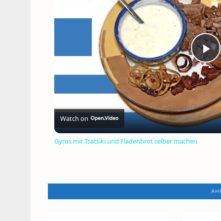
P
V
Watch on
Gyros mit Tsatsiki und Fladenbrot selber machen
ÄH