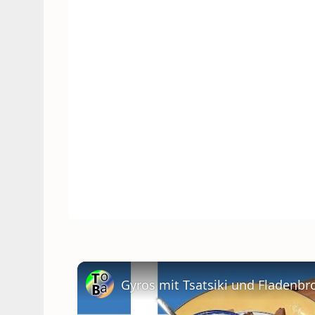
Gyros mit Tsatsiki und Fladenbr