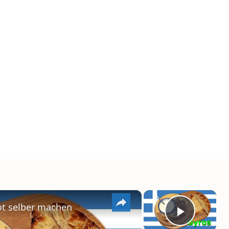
×
×
ot selber machen
PLAY