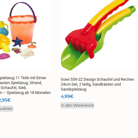
pielzeug 11 Teile mit Eimer
Gowi 559-22 Design Schaufel und Rechen
sten Spielzeug, Strand,
24cm Set, 2 teilig, Sandkästen und
 Schaufel, Sieb,
Sandspielzeug
 – Spielzeug ab 18 Monaten
4,99
€
Preisspanne:
2,95
€
29,94€
In den Warenkorb
Dieses
wählen
bis
Produkt
32,95€
weist
mehrere
Varianten