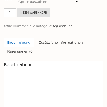
Farbe
Playshoes
IN DEN WARENKORB
Unisex
Kinder
Artikelnummer:
n. v.
Kategorie:
Aquaschuhe
Badeschuhe
mit
Uv-
schutz
Beschreibung
Zusätzliche Informationen
Aqua
Rezensionen (0)
Schuhe
Robbe,
Blau
Beschreibung
Grün,
22/23
EU
Menge