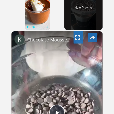
Now Playing
×
PLAY
UNMUTE
FULLSCREEN
Chocolate Mousse mit Aquafaba #veganuary