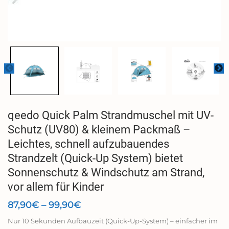
qeedo Quick Palm Strandmuschel mit UV-
Schutz (UV80) & kleinem Packmaß –
Leichtes, schnell aufzubauendes
Strandzelt (Quick-Up System) bietet
Sonnenschutz & Windschutz am Strand,
vor allem für Kinder
Preisspanne:
87,90
€
–
99,90
€
87,90€
Nur 10 Sekunden Aufbauzeit (Quick-Up-System) – einfacher im
bis