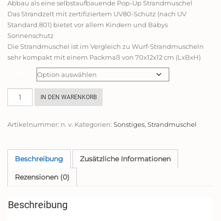
Abbau als eine selbstaufbauende Pop-Up Strandmuschel
99,90€
Das Strandzelt mit zertifiziertem UV80-Schutz (nach UV
Standard 801) bietet vor allem Kindern und Babys
Sonnenschutz
Die Strandmuschel ist im Vergleich zu Wurf-Strandmuscheln
sehr kompakt mit einem Packmaß von 70x12x12 cm (LxBxH)
Farbe
qeedo
IN DEN WARENKORB
Quick
Palm
Artikelnummer:
n. v.
Kategorien:
Sonstiges
,
Strandmuschel
Strandmuschel
mit
UV-
Schutz
Beschreibung
Zusätzliche Informationen
(UV80)
Rezensionen (0)
&
kleinem
Packmaß
Beschreibung
-