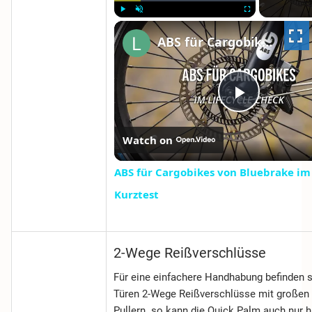
PLAY
UNMUTE
FULLSCREEN
ABS für Cargobikes von Bluebrake im lifeCYCLE Kurztest
PLAY
Watch on
VIDEO
ABS für Cargobikes von Bluebrake im
Kurztest
2-Wege Reißverschlüsse
Für eine einfachere Handhabung befinden s
Türen 2-Wege Reißverschlüsse mit großen 
Pullern. so kann die Quick Palm auch nur h