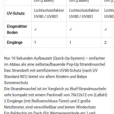
cm (LxBxH)
cm (LxBxH)
cm (
Lichtschutzfaktor
Lichtschutzfaktor
Licht
UV-Schutz
UV80 / UV801
UV80 / UV801
UV80
Eingenähter
✓
✓
✓
Boden
Eingänge
1
1
2
Nur 10 Sekunden Aufbauzeit (Quick-Up-System) – einfacher
im Abbau als eine selbstaufbauende Pop-Up Strandmuschel
Das Strandzelt mit zertifiziertem UV80-Schutz (nach UV
Standard 801) bietet vor allem Kindern und Babys
Sonnenschutz
Die Strandmuschel ist im Vergleich zu Wurf-Strandmuscheln
sehr kompakt mit einem Packmaß von 70x12x12 cm (LxBxH)
2 Eingänge (mit Reißverschluss-Türen) und 2 große
Netzfenster, sind verschließbar und bieten Windschutz
Ein Baldachin im Dach (für Wertgegenstände etc.) und