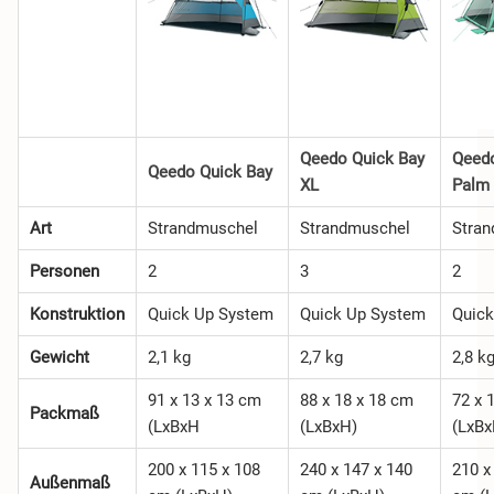
Qeedo Quick Bay
Qeed
Qeedo Quick Bay
XL
Palm
Art
Strandmuschel
Strandmuschel
Stra
Personen
2
3
2
Konstruktion
Quick Up System
Quick Up System
Quick
Gewicht
2,1 kg
2,7 kg
2,8 k
91 x 13 x 13 cm
88 x 18 x 18 cm
72 x 
Packmaß
(LxBxH
(LxBxH)
(LxBx
200 x 115 x 108
240 x 147 x 140
210 x
Außenmaß