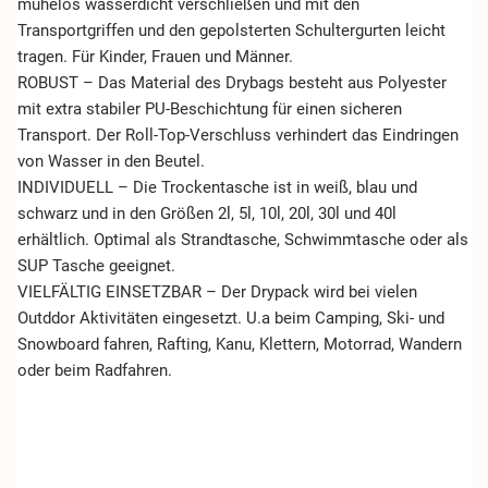
mühelos wasserdicht verschließen und mit den
Transportgriffen und den gepolsterten Schultergurten leicht
tragen. Für Kinder, Frauen und Männer.
ROBUST – Das Material des Drybags besteht aus Polyester
mit extra stabiler PU-Beschichtung für einen sicheren
Transport. Der Roll-Top-Verschluss verhindert das Eindringen
von Wasser in den Beutel.
INDIVIDUELL – Die Trockentasche ist in weiß, blau und
schwarz und in den Größen 2l, 5l, 10l, 20l, 30l und 40l
erhältlich. Optimal als Strandtasche, Schwimmtasche oder als
SUP Tasche geeignet.
VIELFÄLTIG EINSETZBAR – Der Drypack wird bei vielen
Outddor Aktivitäten eingesetzt. U.a beim Camping, Ski- und
Snowboard fahren, Rafting, Kanu, Klettern, Motorrad, Wandern
oder beim Radfahren.