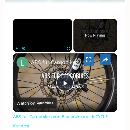
×
Now Playing
×
PLAY
UNMUTE
FULLSCREEN
ABS für Cargobikes von Bluebrake im lifeCYCLE Kurztest
PLAY
Watch on
VIDEO
ABS für Cargobikes von Bluebrake im lifeCYCLE
Kurztest