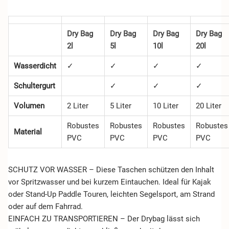
Dry Bag
Dry Bag
Dry Bag
Dry Bag
2l
5l
10l
20l
Wasserdicht
✓
✓
✓
✓
Schultergurt
✓
✓
✓
Volumen
2 Liter
5 Liter
10 Liter
20 Liter
Robustes
Robustes
Robustes
Robustes
Material
PVC
PVC
PVC
PVC
SCHUTZ VOR WASSER – Diese Taschen schützen den Inhalt
vor Spritzwasser und bei kurzem Eintauchen. Ideal für Kajak
oder Stand-Up Paddle Touren, leichten Segelsport, am Strand
oder auf dem Fahrrad.
EINFACH ZU TRANSPORTIEREN – Der Drybag lässt sich