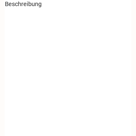
|
Beschreibung
5l
Menge