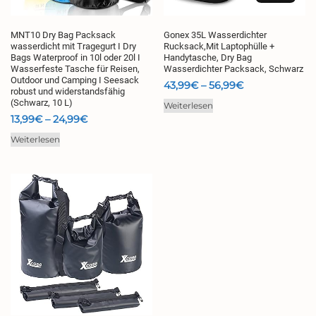
MNT10 Dry Bag Packsack
Gonex 35L Wasserdichter
wasserdicht mit Tragegurt I Dry
Rucksack,Mit Laptophülle +
Bags Waterproof in 10l oder 20l I
Handytasche, Dry Bag
Wasserfeste Tasche für Reisen,
Wasserdichter Packsack, Schwarz
Outdoor und Camping I Seesack
Preisspanne:
43,99
€
–
56,99
€
robust und widerstandsfähig
43,99€
(Schwarz, 10 L)
Weiterlesen
bis
Preisspanne:
13,99
€
–
24,99
€
56,99€
13,99€
Weiterlesen
bis
24,99€