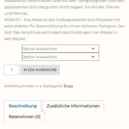
wasserdicht verschließen und mit den Transportgriffen und den
gepolsterten Schultergurten leicht tragen. Für Kinder, Frauen
und Männer.
ROBUST – Das Material des Drybags besteht aus Polyester mit
extra stabiler PU-Beschichtung für einen sicheren Transport. Der
Roll-Top-Verschluss verhindert das Eindringen von Wasser in
den Beutel.
Farbe
Größe
riptide
IN DEN WARENKORB
Dry
Bag
Artikelnummer:
n. v.
Kategorie:
Bags
-
wasserdichter
Packsack
mit
Beschreibung
Zusätzliche Informationen
Umhängegurt
Rezensionen (0)
|
blau