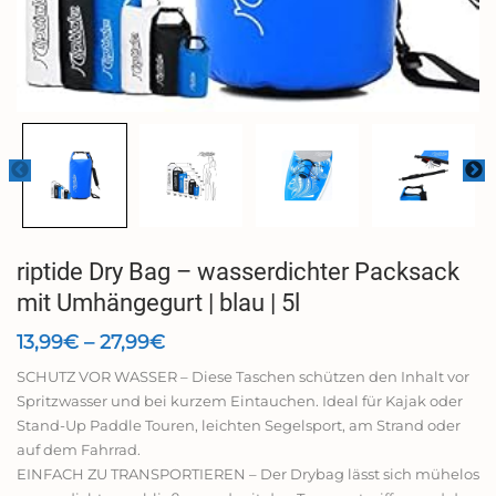
riptide Dry Bag – wasserdichter Packsack
mit Umhängegurt | blau | 5l
Preisspanne:
13,99
€
–
27,99
€
13,99€
SCHUTZ VOR WASSER – Diese Taschen schützen den Inhalt vor
bis
Spritzwasser und bei kurzem Eintauchen. Ideal für Kajak oder
27,99€
Stand-Up Paddle Touren, leichten Segelsport, am Strand oder
auf dem Fahrrad.
EINFACH ZU TRANSPORTIEREN – Der Drybag lässt sich mühelos