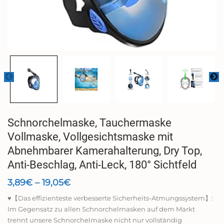
Schnorchelmaske, Tauchermaske
Vollmaske, Vollgesichtsmaske mit
Abnehmbarer Kamerahalterung, Dry Top,
Anti-Beschlag, Anti-Leck, 180° Sichtfeld
Preisspanne:
3,89
€
–
19,05
€
3,89€
♥【Das effizienteste verbesserte Sicherheits-Atmungssystem】:
bis
Im Gegensatz zu allen Schnorchelmasken auf dem Markt
19,05€
trennt unsere Schnorchelmaske nicht nur vollständig