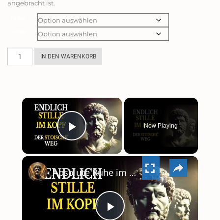
angebracht ist.
Farbe
Größe
Schnorchelmaske,
IN DEN WARENKORB
Tauchermaske
Vollmaske,
Vollgesichtsmaske
mit
×
Abnehmbarer
Kamerahalterung,
Now Playing
Dry
PLAY
Top,
Anti-
×
Beschlag,
VIDEO
Absolute Ruhe im Kopf – Die Methoden der Stoiker
Anti-
Leck,
180°
Sichtfeld
Menge