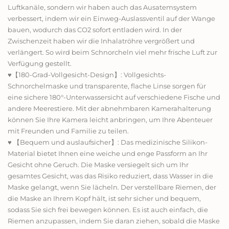
Luftkanäle, sondern wir haben auch das Ausatemsystem
verbessert, indem wir ein Einweg-Auslassventil auf der Wange
bauen, wodurch das CO2 sofort entladen wird. In der
Zwischenzeit haben wir die Inhalatröhre vergrößert und
verlängert. So wird beim Schnorcheln viel mehr frische Luft zur
Verfügung gestellt.
♥【180-Grad-Vollgesicht-Design】: Vollgesichts-
Schnorchelmaske und transparente, flache Linse sorgen für
eine sichere 180°-Unterwassersicht auf verschiedene Fische und
andere Meerestiere. Mit der abnehmbaren Kamerahalterung
können Sie Ihre Kamera leicht anbringen, um Ihre Abenteuer
mit Freunden und Familie zu teilen.
♥ 【Bequem und auslaufsicher】: Das medizinische Silikon-
Material bietet Ihnen eine weiche und enge Passform an Ihr
Gesicht ohne Geruch. Die Maske versiegelt sich um Ihr
gesamtes Gesicht, was das Risiko reduziert, dass Wasser in die
Maske gelangt, wenn Sie lächeln. Der verstellbare Riemen, der
die Maske an Ihrem Kopf hält, ist sehr sicher und bequem,
sodass Sie sich frei bewegen können. Es ist auch einfach, die
Riemen anzupassen, indem Sie daran ziehen, sobald die Maske