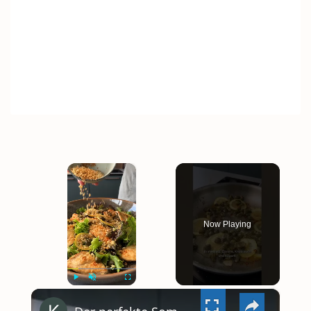
×
Now Playing
×
PLAY
UNMUTE
FULLSCREEN