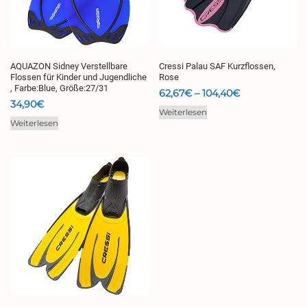
AQUAZON Sidney Verstellbare
Cressi Palau SAF Kurzflossen,
Flossen für Kinder und Jugendliche
Rose
, Farbe:Blue, Größe:27/31
Preisspanne:
62,67
€
–
104,40
€
34,90
€
62,67€
Weiterlesen
bis
Weiterlesen
104,40€