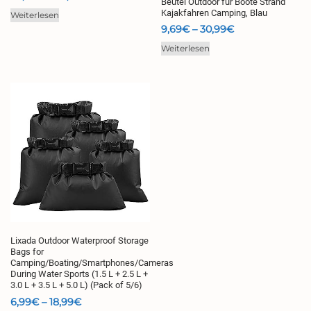
Beutel Outdoor für Boote Strand
43,99€
Kajakfahren Camping, Blau
Weiterlesen
bis
Preisspanne:
9,69
€
–
30,99
€
56,99€
9,69€
Weiterlesen
bis
30,99€
Lixada Outdoor Waterproof Storage
Bags for
Camping/Boating/Smartphones/Cameras
During Water Sports (1.5 L + 2.5 L +
3.0 L + 3.5 L + 5.0 L) (Pack of 5/6)
Preisspanne:
6,99
€
–
18,99
€