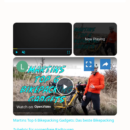
×
Now Playing
×
PLAY
UNMUTE
FULLSCREEN
Martins Top 6 Bikepacking Gadgets: Das beste Bikepacking Zubehör für sorgenfreie Radtouren
PLAY
Watch on
VIDEO
Martins Top 6 Bikepacking Gadgets: Das beste Bikepacking
Zubehör für sorgenfreie Radtouren