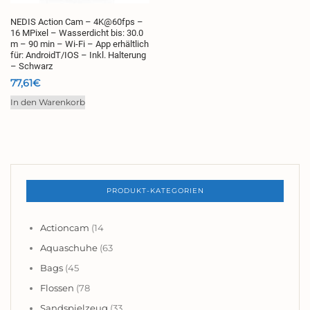
NEDIS Action Cam – 4K@60fps –
16 MPixel – Wasserdicht bis: 30.0
m – 90 min – Wi-Fi – App erhältlich
für: AndroidT/IOS – Inkl. Halterung
– Schwarz
77,61
€
In den Warenkorb
PRODUKT-KATEGORIEN
Actioncam
(14
Aquaschuhe
(63
Bags
(45
Flossen
(78
Sandspielzeug
(33