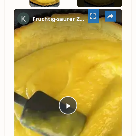
VIDEO
×
Fruchtig-saurer Zitronen-Baiser-Kuchen #shorts
PLAY
VIDEO