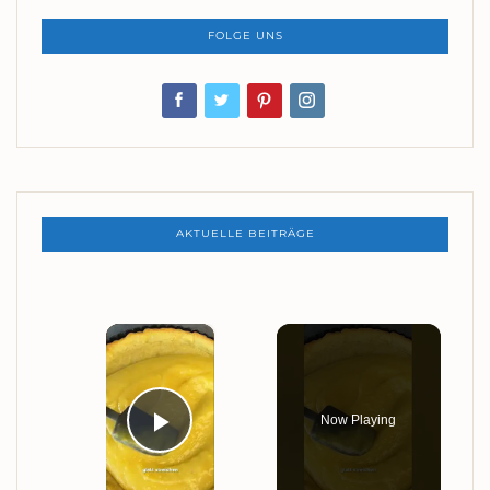
FOLGE UNS
AKTUELLE BEITRÄGE
×
Now Playing
PLAY