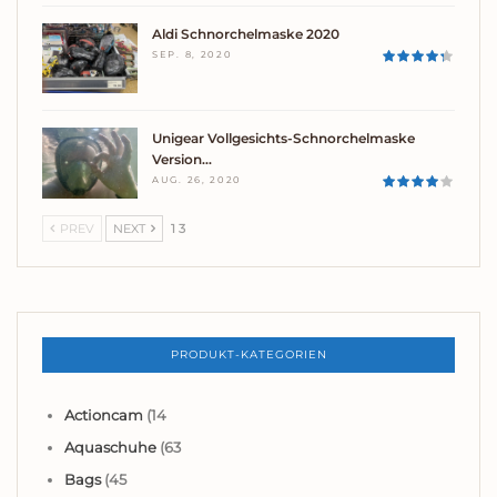
Aldi Schnorchelmaske 2020
SEP. 8, 2020
Unigear Vollgesichts-Schnorchelmaske
Version…
AUG. 26, 2020
PREV
NEXT
1 3
PRODUKT-KATEGORIEN
Actioncam
(14
Aquaschuhe
(63
Bags
(45