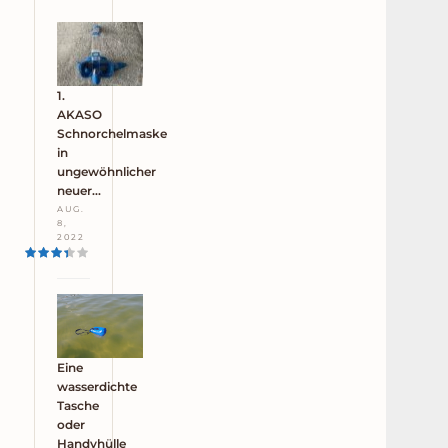
1.
AKASO
Schnorchelmaske
in
ungewöhnlicher
neuer…
AUG.
8,
2022
Eine
wasserdichte
Tasche
oder
Handyhülle