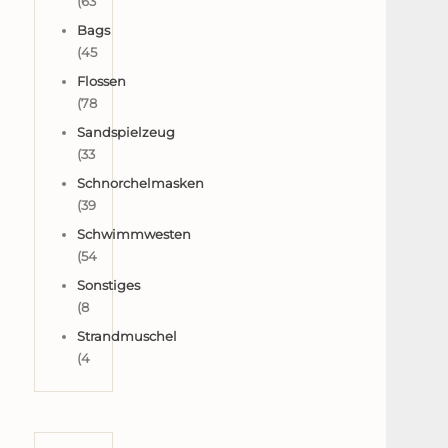
(63
Bags
(45
Flossen
(78
Sandspielzeug
(33
Schnorchelmasken
(39
Schwimmwesten
(54
Sonstiges
(8
Strandmuschel
(4