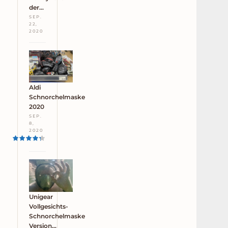
der…
SEP.
22,
2020
Aldi
Schnorchelmaske
2020
SEP.
8,
2020
Unigear
Vollgesichts-
Schnorchelmaske
Version…