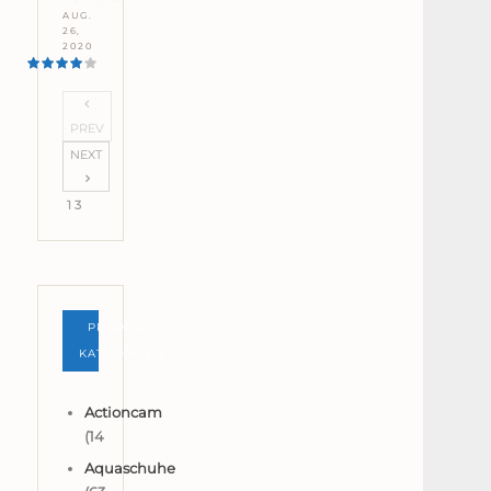
AUG.
26,
2020
PREV
NEXT
1 3
PRODUKT-
KATEGORIEN
Actioncam
(14
Aquaschuhe