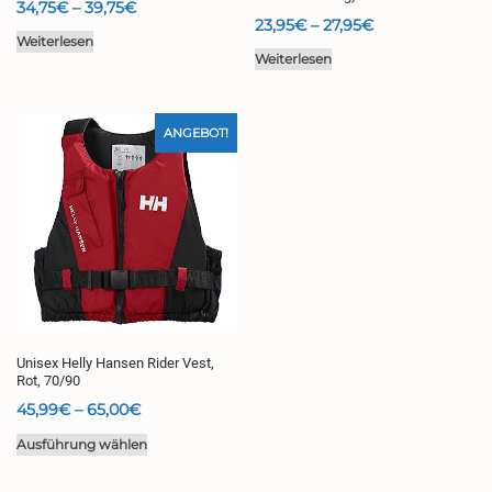
Preisspanne:
34,75
€
–
39,75
€
Preisspanne:
23,95
€
–
27,95
€
34,75€
Weiterlesen
23,95€
bis
Weiterlesen
bis
39,75€
27,95€
ANGEBOT!
Unisex Helly Hansen Rider Vest,
Rot, 70/90
Preisspanne:
45,99
€
–
65,00
€
45,99€
Dieses
Ausführung wählen
bis
Produkt
65,00€
weist