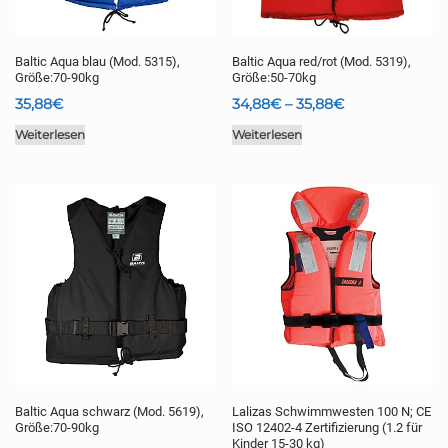
Baltic Aqua blau (Mod. 5315),
Baltic Aqua red/rot (Mod. 5319),
Größe:70-90kg
Größe:50-70kg
Preisspanne:
35,88
€
34,88
€
–
35,88
€
34,88€
Weiterlesen
Weiterlesen
bis
35,88€
Baltic Aqua schwarz (Mod. 5619),
Lalizas Schwimmwesten 100 N; CE
Größe:70-90kg
ISO 12402-4 Zertifizierung (1.2 für
Kinder 15-30 kg)