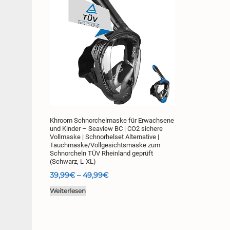
Khroom Schnorchelmaske für Erwachsene
und Kinder – Seaview BC | CO2 sichere
Vollmaske | Schnorhelset Alternative |
Tauchmaske/Vollgesichtsmaske zum
Schnorcheln TÜV Rheinland geprüft
(Schwarz, L-XL)
Preisspanne:
39,99
€
–
49,99
€
39,99€
Weiterlesen
bis
49,99€