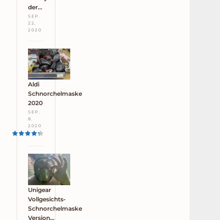
der…
SEP.
22,
2020
Aldi
Schnorchelmaske
2020
SEP.
8,
2020
Unigear
Vollgesichts-
Schnorchelmaske
Version…