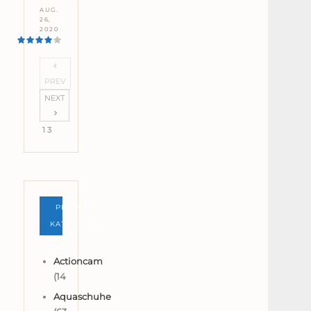
AUG.
26,
2020
PREV
NEXT
1 3
PRODUKT-
KATEGORIEN
Actioncam
(14
Aquaschuhe