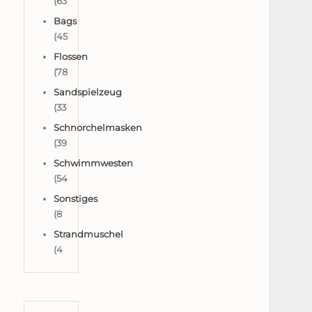
(63
Bags
(45
Flossen
(78
Sandspielzeug
(33
Schnorchelmasken
(39
Schwimmwesten
(54
Sonstiges
(8
Strandmuschel
(4