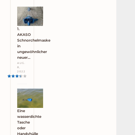
1.
AKASO
Schnorchelmaske
in
ungewöhnlicher
neuer…
AUG.
8,
2022
Eine
wasserdichte
Tasche
oder
Handyhülle