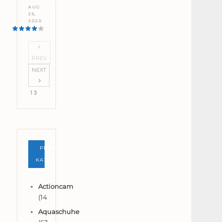
AUG.
26,
2020
PREV
NEXT
1 3
PRODUKT-
KATEGORIEN
Actioncam
(14
Aquaschuhe