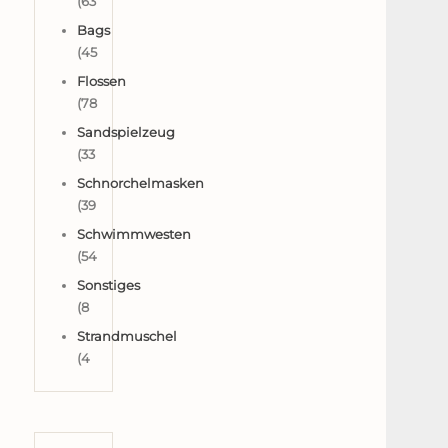
(63
Bags
(45
Flossen
(78
Sandspielzeug
(33
Schnorchelmasken
(39
Schwimmwesten
(54
Sonstiges
(8
Strandmuschel
(4