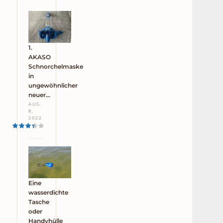
1.
AKASO
Schnorchelmaske
in
ungewöhnlicher
neuer…
AUG.
8,
2022
Eine
wasserdichte
Tasche
oder
Handyhülle