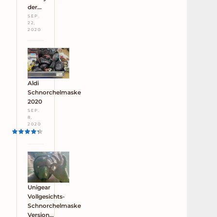
der…
SEP.
22,
2020
Aldi
Schnorchelmaske
2020
SEP.
8,
2020
Unigear
Vollgesichts-
Schnorchelmaske
Version…