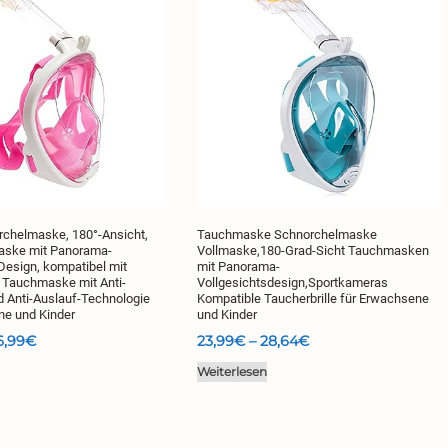
rchelmaske, 180°-Ansicht,
Tauchmaske Schnorchelmaske
aske mit Panorama-
Vollmaske,180-Grad-Sicht Tauchmasken
Design, kompatibel mit
mit Panorama-
 Tauchmaske mit Anti-
Vollgesichtsdesign,Sportkameras
d Anti-Auslauf-Technologie
Kompatible Taucherbrille für Erwachsene
ne und Kinder
und Kinder
Preisspanne:
Preisspanne:
6,99
€
23,99
€
–
28,64
€
24,99€
23,99€
Weiterlesen
bis
bis
26,99€
28,64€