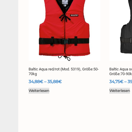
Baltic Aqua red/rot (Mod. 5319), Größe:50-
Baltic Aqua s
70kg
Größe:70-90
Preisspanne:
34,88
€
–
35,88
€
34,75
€
–
39
34,88€
Weiterlesen
Weiterlesen
bis
35,88€