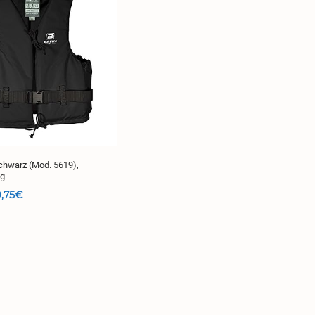
chwarz (Mod. 5619),
kg
Preisspanne:
,75
€
34,75€
bis
39,75€