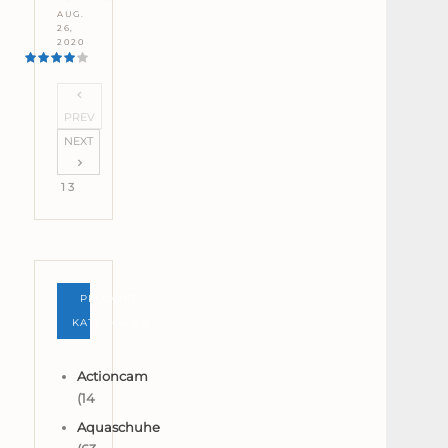
AUG.
26,
2020
PREV
NEXT
1 3
PRODUKT-
KATEGORIEN
Actioncam
(14
Aquaschuhe