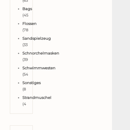
(63
Bags
(45
Flossen
(78
Sandspielzeug
(33
Schnorchelmasken
(39
Schwimmwesten
(54
Sonstiges
(8
Strandmuschel
(4