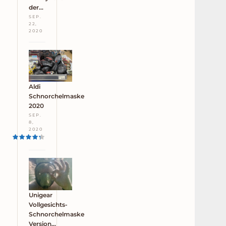
der…
SEP.
22,
2020
Aldi
Schnorchelmaske
2020
SEP.
8,
2020
Unigear
Vollgesichts-
Schnorchelmaske
Version…