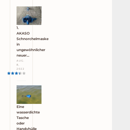
1.
AKASO
Schnorchelmaske
in
ungewöhnlicher
neuer…
AUG.
8,
2022
Eine
wasserdichte
Tasche
oder
Handyhülle