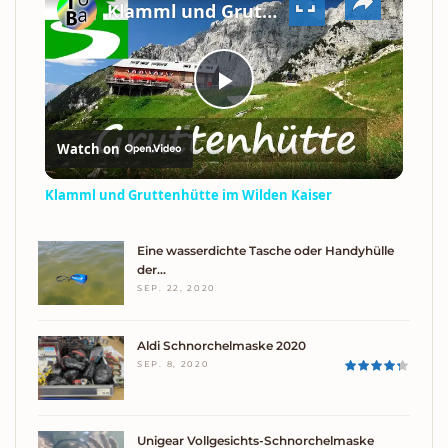
VIDEO
Klamml und Gruttenhütte im Wilden Kaiser
PLAY
Watch on
VIDEO
Klamml und Gruttenhütte im Wilden Kaiser
Eine wasserdichte Tasche oder Handyhülle
der…
SEP. 22, 2020
Aldi Schnorchelmaske 2020
SEP. 8, 2020
Unigear Vollgesichts-Schnorchelmaske