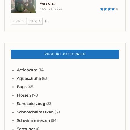
Version…
AUG. 26, 2020
PREV
NEXT
1 3
PRODUKT-KATEGORIEN
Actioncam
(14
Aquaschuhe
(63
Bags
(45
Flossen
(78
Sandspielzeug
(33
Schnorchelmasken
(39
Schwimmwesten
(54
Sonstiges
(8