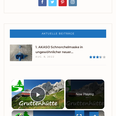
AKTUELLE BEITRÄGE
1. AKASO Schnorchelmaske in
ungewöhnlicher neuer…
AUG. 8, 2022
×
Now Playing
PLAY
×