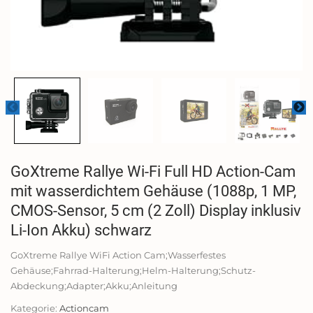
GoXtreme Rallye Wi-Fi Full HD Action-Cam
mit wasserdichtem Gehäuse (1088p, 1 MP,
CMOS-Sensor, 5 cm (2 Zoll) Display inklusiv
Li-Ion Akku) schwarz
GoXtreme Rallye WiFi Action Cam;Wasserfestes
Gehäuse;Fahrrad-Halterung;Helm-Halterung;Schutz-
Abdeckung;Adapter;Akku;Anleitung
Kategorie:
Actioncam