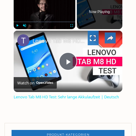
Now Playing
×
PLAY
UNMUTE
FULLSCREEN
Lenovo Tab M8 HD Test: Sehr lange Akkulaufzeit | Deutsch
PLAY
Watch on
VIDEO
Lenovo Tab M8 HD Test: Sehr lange Akkulaufzeit | Deutsch
PRODUKT-KATEGORIEN