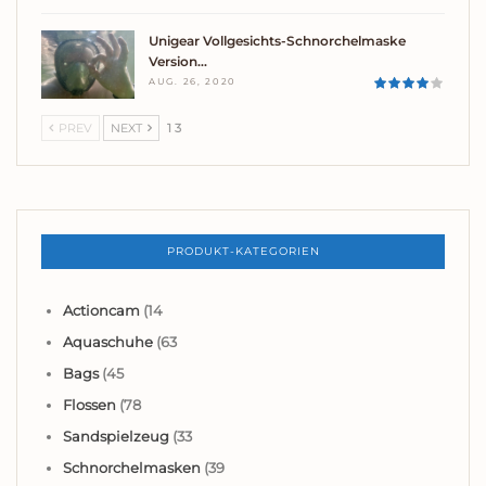
Unigear Vollgesichts-Schnorchelmaske
Version…
AUG. 26, 2020
PREV
NEXT
1 3
PRODUKT-KATEGORIEN
Actioncam
(14
Aquaschuhe
(63
Bags
(45
Flossen
(78
Sandspielzeug
(33
Schnorchelmasken
(39