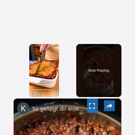
×
Now Playing
×
PLAY
UNMUTE
FULLSCREEN
So gelingt dir eine klassische Lasagne wie vom Italiener #shorts