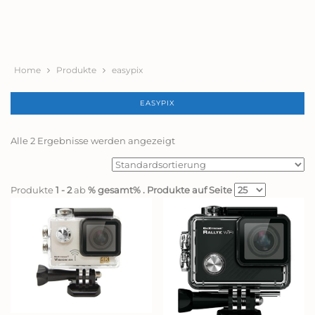
Home
Produkte
easypix
EASYPIX
Alle 2 Ergebnisse werden angezeigt
Produkte
1 - 2
ab
% gesamt%
. Produkte auf Seite