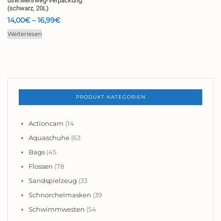
usw.Mehrweg-Verpackung.
(schwarz, 20L)
Preisspanne:
14,00
€
–
16,99
€
14,00€
Weiterlesen
bis
16,99€
PRODUKT-KATEGORIEN
Actioncam
(14
Aquaschuhe
(63
Bags
(45
Flossen
(78
Sandspielzeug
(33
Schnorchelmasken
(39
Schwimmwesten
(54