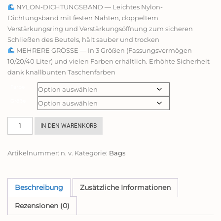
NYLON-DICHTUNGSBAND — Leichtes Nylon-
Dichtungsband mit festen Nähten, doppeltem
Verstärkungsring und Verstärkungsöffnung zum sicheren
Schließen des Beutels, hält sauber und trocken
MEHRERE GRÖSSE — In 3 Größen (Fassungsvermögen
10/20/40 Liter) und vielen Farben erhältlich. Erhöhte Sicherheit
dank knallbunten Taschenfarben
Farbe
Größe
TRIWONDER
IN DEN WARENKORB
Wasserdichter
Packsack
Artikelnummer:
n. v.
Kategorie:
Bags
10L
/
20L
/
Beschreibung
Zusätzliche Informationen
40L,
Rezensionen (0)
Leicht
Dry