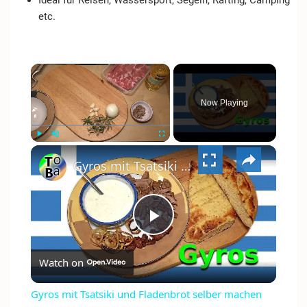
etc.
×
Now Playing
×
PLAY
UNMUTE
FULLSCREEN
Gyros mit Tsatsiki und Fladenbrot selber machen
PLAY
Watch on
VIDEO
Gyros mit Tsatsiki und Fladenbrot selber machen