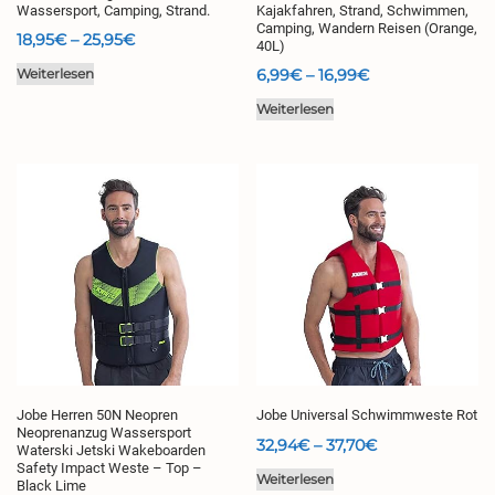
Wassersport, Camping, Strand.
Kajakfahren, Strand, Schwimmen,
Camping, Wandern Reisen (Orange,
Preisspanne:
18,95
€
–
25,95
€
40L)
18,95€
Preisspanne:
6,99
€
–
16,99
€
Weiterlesen
bis
6,99€
Weiterlesen
25,95€
bis
16,99€
Jobe Herren 50N Neopren
Jobe Universal Schwimmweste Rot
Neoprenanzug Wassersport
Preisspanne:
32,94
€
–
37,70
€
Waterski Jetski Wakeboarden
Safety Impact Weste – Top –
32,94€
Weiterlesen
Black Lime