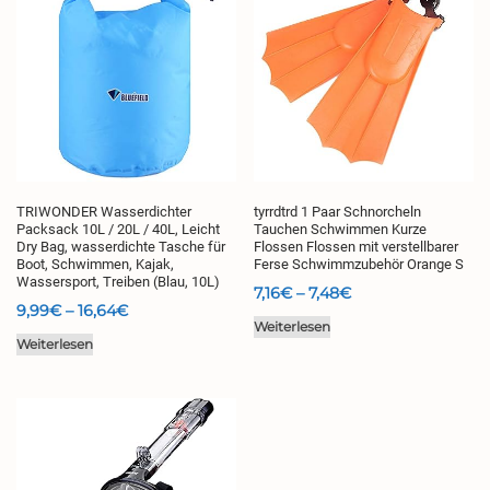
TRIWONDER Wasserdichter
tyrrdtrd 1 Paar Schnorcheln
Packsack 10L / 20L / 40L, Leicht
Tauchen Schwimmen Kurze
Dry Bag, wasserdichte Tasche für
Flossen Flossen mit verstellbarer
Boot, Schwimmen, Kajak,
Ferse Schwimmzubehör Orange S
Wassersport, Treiben (Blau, 10L)
Preisspanne:
7,16
€
–
7,48
€
Preisspanne:
9,99
€
–
16,64
€
7,16€
Weiterlesen
9,99€
bis
Weiterlesen
bis
7,48€
16,64€