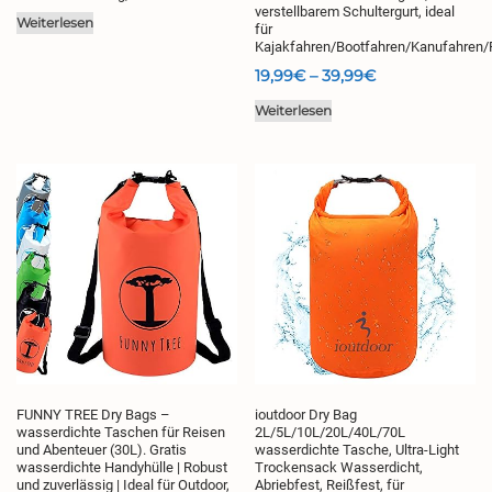
verstellbarem Schultergurt, ideal
Weiterlesen
für
Kajakfahren/Bootfahren/Kanufahren
Preisspanne:
19,99
€
–
39,99
€
19,99€
Weiterlesen
bis
39,99€
FUNNY TREE Dry Bags –
ioutdoor Dry Bag
wasserdichte Taschen für Reisen
2L/5L/10L/20L/40L/70L
und Abenteuer (30L). Gratis
wasserdichte Tasche, Ultra-Light
wasserdichte Handyhülle | Robust
Trockensack Wasserdicht,
und zuverlässig | Ideal für Outdoor,
Abriebfest, Reißfest, für