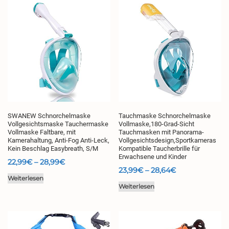
Varianten
auf.
Die
Optionen
können
auf
der
Produktseite
gewählt
werden
SWANEW Schnorchelmaske
Tauchmaske Schnorchelmaske
Vollgesichtsmaske Tauchermaske
Vollmaske,180-Grad-Sicht
Vollmaske Faltbare, mit
Tauchmasken mit Panorama-
Kamerahaltung, Anti-Fog Anti-Leck,
Vollgesichtsdesign,Sportkameras
Kein Beschlag Easybreath, S/M
Kompatible Taucherbrille für
Erwachsene und Kinder
Preisspanne:
22,99
€
–
28,99
€
Preisspanne:
23,99
€
–
28,64
€
22,99€
Weiterlesen
23,99€
bis
Weiterlesen
bis
28,99€
28,64€