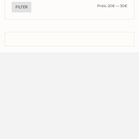
Min.
Max.
Preis:
20€
—
30€
FILTER
Preis
Preis