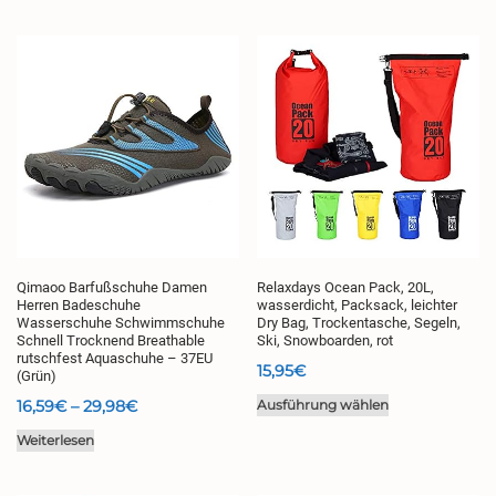
10,99€
Qimaoo Barfußschuhe Damen
Relaxdays Ocean Pack, 20L,
Herren Badeschuhe
wasserdicht, Packsack, leichter
Wasserschuhe Schwimmschuhe
Dry Bag, Trockentasche, Segeln,
Schnell Trocknend Breathable
Ski, Snowboarden, rot
rutschfest Aquaschuhe – 37EU
15,95
€
(Grün)
Dieses
Preisspanne:
16,59
€
–
29,98
€
Ausführung wählen
Produkt
16,59€
Weiterlesen
weist
bis
mehrere
29,98€