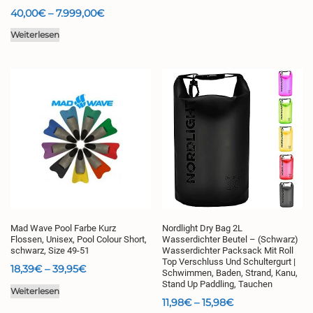
bis
Preisspanne:
40,00
€
–
7.999,00
€
37,70€
40,00€
Weiterlesen
bis
7.999,00€
Mad Wave Pool Farbe Kurz
Nordlight Dry Bag 2L
Flossen, Unisex, Pool Colour Short,
Wasserdichter Beutel – (Schwarz)
schwarz, Size 49-51
Wasserdichter Packsack Mit Roll
Top Verschluss Und Schultergurt |
Preisspanne:
18,39
€
–
39,95
€
Schwimmen, Baden, Strand, Kanu,
Stand Up Paddling, Tauchen
18,39€
Weiterlesen
bis
Preisspanne:
11,98
€
–
15,98
€