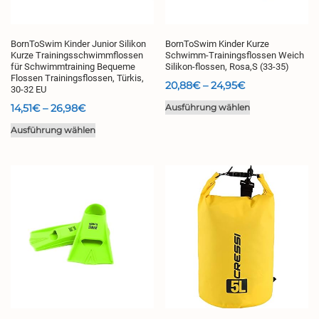
BornToSwim Kinder Junior Silikon
BornToSwim Kinder Kurze
Kurze Trainingsschwimmflossen
Schwimm-Trainingsflossen Weich
für Schwimmtraining Bequeme
Silikon-flossen, Rosa,S (33-35)
Flossen Trainingsflossen, Türkis,
Preisspanne:
20,88
€
–
24,95
€
30-32 EU
20,88€
Dieses
Preisspanne:
14,51
€
–
26,98
€
Ausführung wählen
bis
Produkt
14,51€
Dieses
Ausführung wählen
24,95€
weist
bis
Produkt
mehrere
26,98€
weist
Varianten
mehrere
auf.
Varianten
Die
auf.
Optionen
Die
können
Optionen
auf
können
der
auf
Produktseite
der
gewählt
Produktseite
werden
gewählt