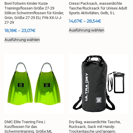
BornToSwim Kinder Kurze
Cressi Packsack, wasserdichte
werden
Trainingsflossen Größe 27-29
Tasche/Rucksack für Unisex Adult
Silikon Schwimmflossen für Kinder,
Sports Aktivitäten, Gelb, 5 L
Grün, Größe 27-29 EU, FIN-XX-U-J-
Preisspanne:
14,67
€
–
28,54
€
27-29
14,67€
Dieses
Preisspanne:
18,18
€
–
23,07
€
Ausführung wählen
bis
Produkt
18,18€
Dieses
Ausführung wählen
28,54€
weist
bis
Produkt
mehrere
23,07€
weist
Varianten
mehrere
auf.
Varianten
Die
auf.
Optionen
Die
können
Optionen
auf
können
der
auf
Produktseite
der
gewählt
Produktseite
werden
gewählt
DMC Elite Training Fins |
Dry Bag, wasserdichte Tasche,
werden
Kurzflossen für das
Rucksack, Sack mit Handy-
Schwimmtraining, Größe:ML
Trockentasche und langem,