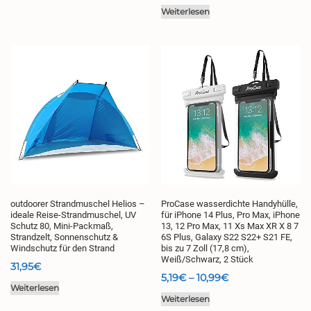
39,95€
11,98€
Weiterlesen
bis
15,98€
outdoorer Strandmuschel Helios –
ProCase wasserdichte Handyhülle,
ideale Reise-Strandmuschel, UV
für iPhone 14 Plus, Pro Max, iPhone
Schutz 80, Mini-Packmaß,
13, 12 Pro Max, 11 Xs Max XR X 8 7
Strandzelt, Sonnenschutz &
6S Plus, Galaxy S22 S22+ S21 FE,
Windschutz für den Strand
bis zu 7 Zoll (17,8 cm),
Weiß/Schwarz, 2 Stück
31,95
€
Preisspanne:
5,19
€
–
10,99
€
Weiterlesen
5,19€
Weiterlesen
bis