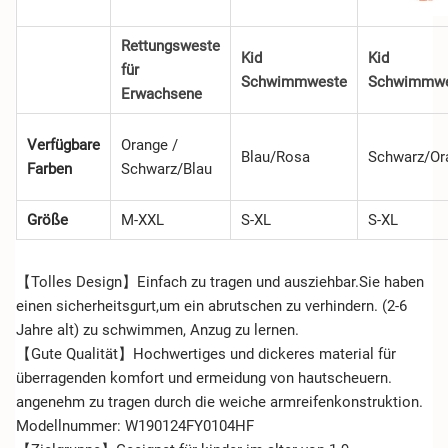
Rettungsweste
Kid
Kid
für
Schwimmweste
Schwimmwe
Erwachsene
Verfügbare
Orange /
Blau/Rosa
Schwarz/Or
Farben
Schwarz/Blau
Größe
M-XXL
S-XL
S-XL
【Tolles Design】Einfach zu tragen und ausziehbar.Sie haben
einen sicherheitsgurt,um ein abrutschen zu verhindern. (2-6
Jahre alt) zu schwimmen, Anzug zu lernen.
【Gute Qualität】Hochwertiges und dickeres material für
überragenden komfort und ermeidung von hautscheuern.
angenehm zu tragen durch die weiche armreifenkonstruktion.
Modellnummer: W190124FY0104HF