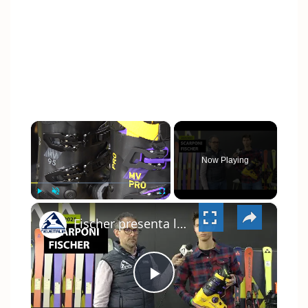
×
Now Playing
×
PLAY
UNMUTE
FULLSCREEN
Fischer presenta le novità degli scarponi 2024/2025 tra un design vintage e le tecnologie più avanzate
PLAY