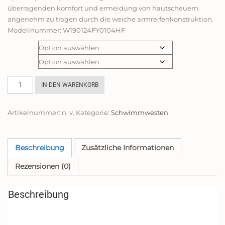
überragenden komfort und ermeidung von hautscheuern.
angenehm zu tragen durch die weiche armreifenkonstruktion.
Modellnummer: W190124FY0104HF
Größe
Farbe
Zeraty
IN DEN WARENKORB
Kinder
Schwimmweste
Artikelnummer:
n. v.
Kategorie:
Schwimmwesten
Schwimmen
Jacke
für
Kleinkinder
Beschreibung
Zusätzliche Informationen
mit
Rezensionen (0)
Einstellbare
Sicherheits
Straps
Beschreibung
Alter
1-
9