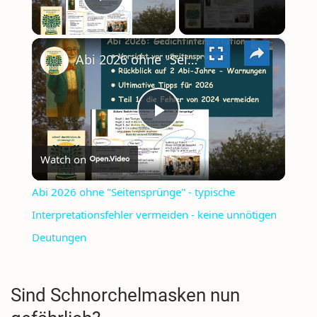
PLAY
×
VIDEO
Abi 2026 ohne "Seitensprünge" - typische Interpretationsfehler vermeiden - keine unnötigen Deutungen
PLAY
Watch on
VIDEO
Abi 2026 ohne "Seitensprünge" - typische
Interpretationsfehler vermeiden - keine unnötigen
Deutungen
Sind Schnorchelmasken nun