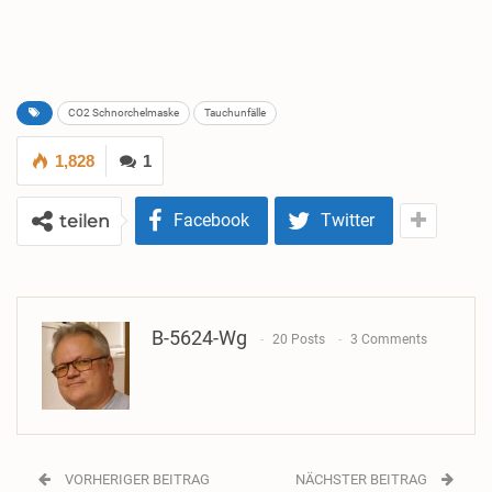
CO2 Schnorchelmaske
Tauchunfälle
1,828
1
Facebook
Twitter
teilen
B-5624-Wg
20 Posts
3 Comments
VORHERIGER BEITRAG
NÄCHSTER BEITRAG