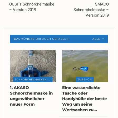
OUSPT Schnorchelmaske
SMACO
– Version 2019
Schnorchelmaske –
Version 2019
DAS KÖNNTE DIR AUCH GEFALLEN
ALLE
SCHNORCHELMASKEN - REVIEWS
ZUBEHÖR
1. AKASO
Eine wasserdichte
Schnorchelmaske in
Tasche oder
ungewöhnlicher
Handyhülle der beste
neuer Form
Weg um seine
Wertsachen zu…