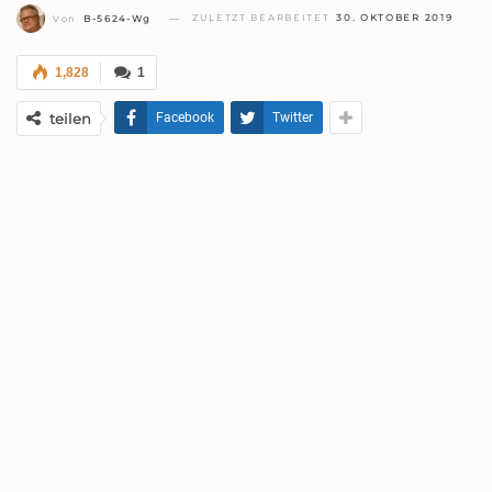
ZULETZT BEARBEITET
30. OKTOBER 2019
Von
B-5624-Wg
1,828
1
teilen
Facebook
Twitter